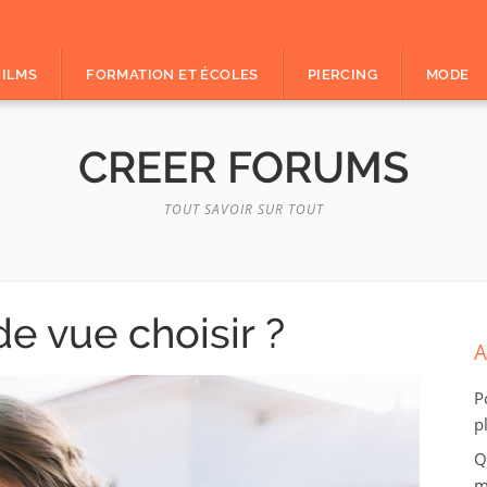
FILMS
FORMATION ET ÉCOLES
PIERCING
MODE
CREER FORUMS
TOUT SAVOIR SUR TOUT
de vue choisir ?
A
P
p
Q
m