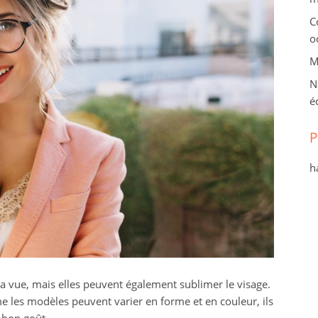
C
o
M
N
é
P
h
a vue, mais elles peuvent également sublimer le visage.
mme les modèles peuvent varier en forme et en couleur, ils
 bon goût.