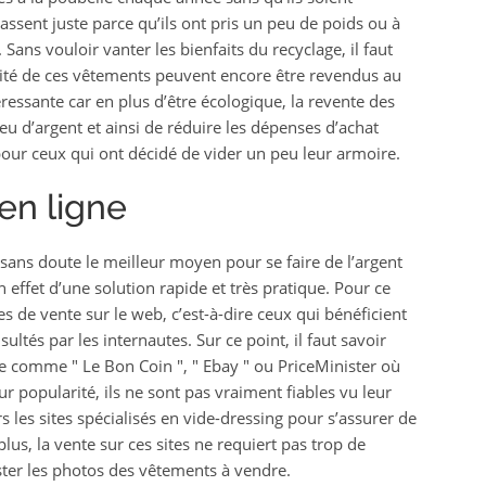
assent juste parce qu’ils ont pris un peu de poids ou à
ns vouloir vanter les bienfaits du recyclage, il faut
té de ces vêtements peuvent encore être revendus au
téressante car en plus d’être écologique, la revente des
u d’argent et ainsi de réduire les dépenses d’achat
 pour ceux qui ont décidé de vider un peu leur armoire.
en ligne
 sans doute le meilleur moyen pour se faire de l’argent
n effet d’une solution rapide et très pratique. Pour ce
tes de vente sur le web, c’est-à-dire ceux qui bénéficient
ltés par les internautes. Sur ce point, il faut savoir
gue comme " Le Bon Coin ", " Ebay " ou PriceMinister où
r popularité, ils ne sont pas vraiment fiables vu leur
s les sites spécialisés en vide-dressing pour s’assurer de
us, la vente sur ces sites ne requiert pas trop de
poster les photos des vêtements à vendre.