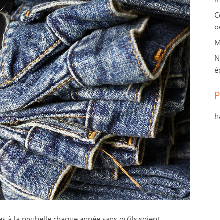
C
o
M
N
é
P
h
s à la poubelle chaque année sans qu’ils soient