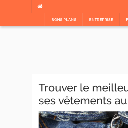
Aller
au
contenu
BONS PLANS
ENTREPRISE
Trouver le meill
ses vêtements au 