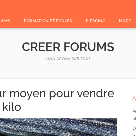
FILMS
FORMATION ET ÉCOLES
PIERCING
MODE
CREER FORUMS
TOUT SAVOIR SUR TOUT
eur moyen pour vendre
A
kilo
P
p
Q
m